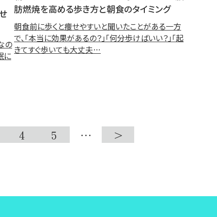
肪燃焼を高める歩き方と朝食のタイミング
せ
朝食前に歩くと痩せやすいと聞いたことがある一方
で、「本当に効果があるの？」「何分歩けばいい？」「起
なの
きてすぐ歩いても大丈夫…
眠に
4
5
…
>