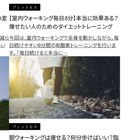
フィットネス
の変
【室内ウォーキング毎日8分】本当に効果ある？
痩せたい人のためのダイエットトレーニング
減ら
今回は、室内ウォーキングで全身を動かしながら、毎
もい
日続けやすい8分間の有酸素トレーニングを行いま
す。 「毎日続けると本当に…
フィットネス
朝ウォーキングは痩せる？何分歩けばいい？脂