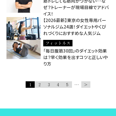
筋トレしても筋肉がつかない…な
ぜ？トレーナーが現場目線でアドバ
イス！
【2026最新】東京の女性専用パー
ソナルジム24選！ダイエットやくび
れづくりにおすすめな人気ジム
フィットネス
「毎日腹筋30回」のダイエット効果
は？早く効果を出すコツと正しいや
り方
1
2
3
4
5
…
>