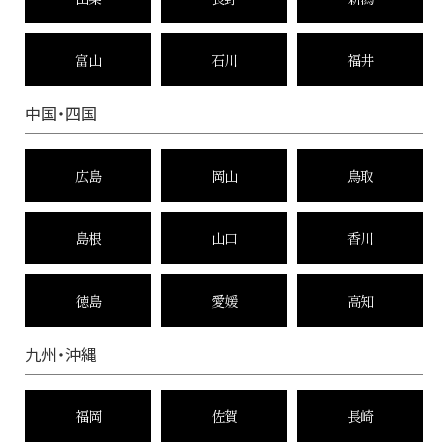
富山
石川
福井
中国・四国
広島
岡山
鳥取
島根
山口
香川
徳島
愛媛
高知
九州・沖縄
福岡
佐賀
長崎