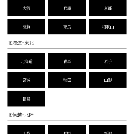
大阪
兵庫
京都
滋賀
奈良
和歌山
北海道・東北
北海道
青森
岩手
宮城
秋田
山形
福島
北信越・北陸
山梨
長野
新潟