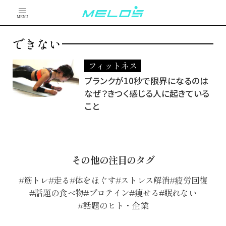
MENU
できない
フィットネス
プランクが10秒で限界になるのは
なぜ？きつく感じる人に起きている
こと
その他の注目のタグ
筋トレ
走る
体をほぐす
ストレス解消
疲労回復
話題の食べ物
プロテイン
痩せる
眠れない
話題のヒト・企業