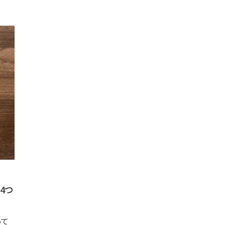
4つ
って