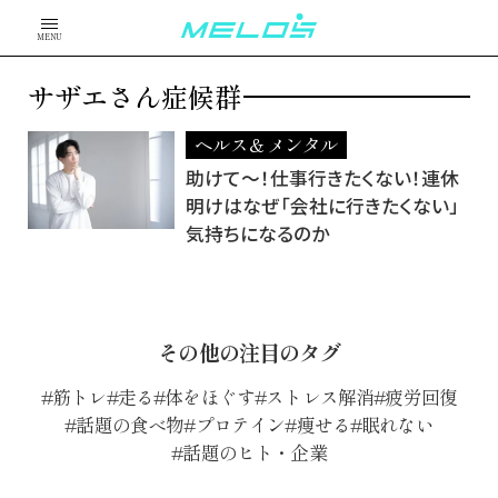
MENU
サザエさん症候群
ヘルス＆メンタル
助けて～！仕事行きたくない！連休
明けはなぜ「会社に行きたくない」
気持ちになるのか
その他の注目のタグ
筋トレ
走る
体をほぐす
ストレス解消
疲労回復
話題の食べ物
プロテイン
痩せる
眠れない
話題のヒト・企業