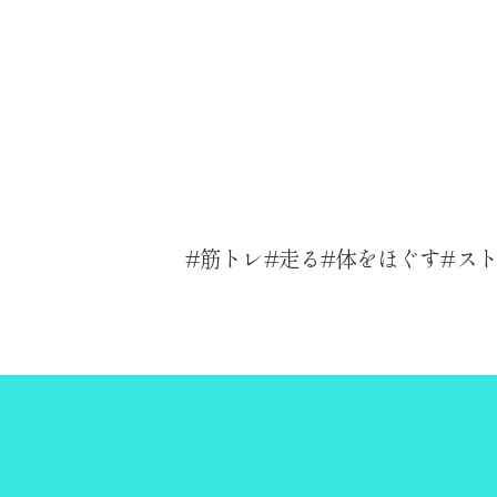
筋トレ
走る
体をほぐす
ス