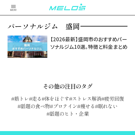
MENU
パーソナルジム 盛岡
【2026最新】盛岡市のおすすめパー
ソナルジム10選。特徴と料金まとめ
その他の注目のタグ
筋トレ
走る
体をほぐす
ストレス解消
疲労回復
話題の食べ物
プロテイン
痩せる
眠れない
話題のヒト・企業