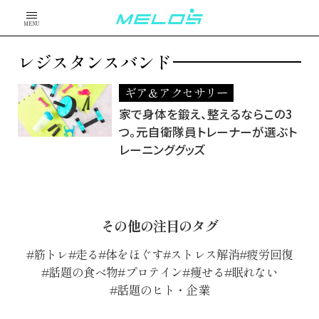
MENU
レジスタンスバンド
ギア＆アクセサリー
家で身体を鍛え、整えるならこの3
つ。元自衛隊員トレーナーが選ぶト
レーニンググッズ
その他の注目のタグ
筋トレ
走る
体をほぐす
ストレス解消
疲労回復
話題の食べ物
プロテイン
痩せる
眠れない
話題のヒト・企業