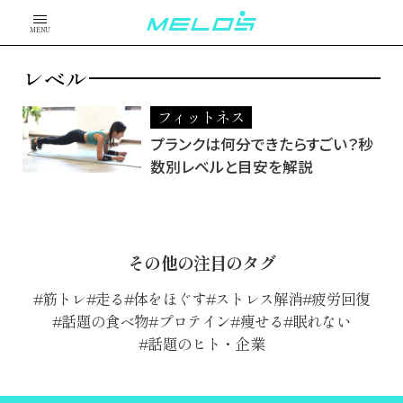
MENU
レベル
フィットネス
プランクは何分できたらすごい？秒
数別レベルと目安を解説
その他の注目のタグ
筋トレ
走る
体をほぐす
ストレス解消
疲労回復
話題の食べ物
プロテイン
痩せる
眠れない
話題のヒト・企業