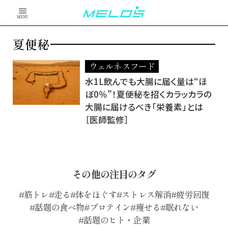
MENU
夏便秘
ウェルネスフード
水1L飲んでも大腸に届く量は“ほ
ぼ0％”！夏便秘を招くカラッカラの
大腸に届けるべき「栄養素」とは
［医師監修］
その他の注目のタグ
筋トレ
走る
体をほぐす
ストレス解消
疲労回復
話題の食べ物
プロテイン
痩せる
眠れない
話題のヒト・企業