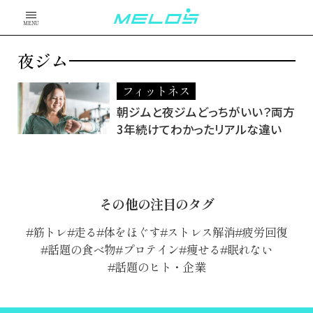
MENU
夜ジム
フィットネス
朝ジムと夜ジムどっちがいい？両方
3年続けてわかったリアルな違い
その他の注目のタグ
筋トレ
走る
体をほぐす
ストレス解消
疲労回復
話題の食べ物
プロテイン
痩せる
眠れない
話題のヒト・企業