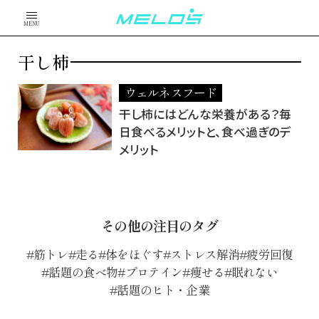
MENU
干し柿
ウェルネスフード
干し柿にはどんな栄養がある？毎
日食べるメリットと、食べ過ぎのデ
メリット
その他の注目のタグ
筋トレ
走る
体をほぐす
ストレス解消
疲労回復
話題の食べ物
プロテイン
痩せる
眠れない
話題のヒト・企業