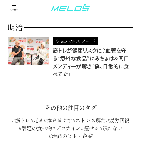
MENU
明治
ウェルネスフード
筋トレが健康リスクに？血管を守
る“意外な食品”にみちょぱ＆関口
メンディーが驚き「僕、日常的に食
べてた」
その他の注目のタグ
筋トレ
走る
体をほぐす
ストレス解消
疲労回復
話題の食べ物
プロテイン
痩せる
眠れない
話題のヒト・企業