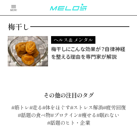
MENU
梅干し
ヘルス＆メンタル
梅干しにこんな効果が？自律神経
を整える理由を専門家が解説
その他の注目のタグ
筋トレ
走る
体をほぐす
ストレス解消
疲労回復
話題の食べ物
プロテイン
痩せる
眠れない
話題のヒト・企業