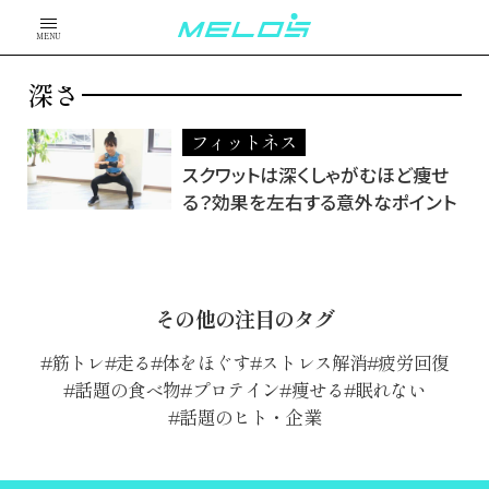
MENU
深さ
フィットネス
スクワットは深くしゃがむほど痩せ
る？効果を左右する意外なポイント
その他の注目のタグ
筋トレ
走る
体をほぐす
ストレス解消
疲労回復
話題の食べ物
プロテイン
痩せる
眠れない
話題のヒト・企業