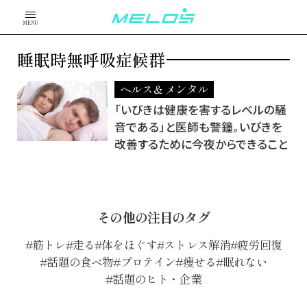
MENU
睡眠時無呼吸症候群
ヘルス＆メンタル
「いびきは健康を害するレベルの騒
音である」と医師も警鐘。いびきを
改善するために今夜からできること
その他の注目のタグ
筋トレ
走る
体をほぐす
ストレス解消
疲労回復
話題の食べ物
プロテイン
痩せる
眠れない
話題のヒト・企業