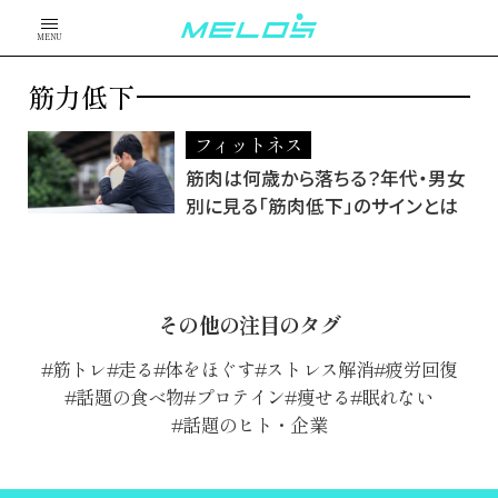
MENU
筋力低下
フィットネス
筋肉は何歳から落ちる？年代・男女
別に見る「筋肉低下」のサインとは
その他の注目のタグ
筋トレ
走る
体をほぐす
ストレス解消
疲労回復
話題の食べ物
プロテイン
痩せる
眠れない
話題のヒト・企業