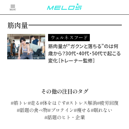
MENU
筋肉量
ウェルネスフード
筋肉量が“ガクンと落ちる”のは何
歳から？30代・40代・50代で起こる
変化［トレーナー監修］
その他の注目のタグ
筋トレ
走る
体をほぐす
ストレス解消
疲労回復
話題の食べ物
プロテイン
痩せる
眠れない
話題のヒト・企業