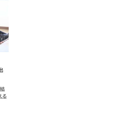
出
。結
える