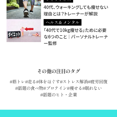
40代、ウォーキングしても痩せない
理由とは？トレーナーが解説
ヘルス＆メンタル
「40代で10kg痩せる」ために必要
な6つのこと｜パーソナルトレーナ
ー監修
その他の注目のタグ
筋トレ
走る
体をほぐす
ストレス解消
疲労回復
話題の食べ物
プロテイン
痩せる
眠れない
話題のヒト・企業