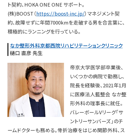
ト契約、HOKA ONE ONE サポート。
(株)BOOST（
https://boost-inc.jp/
）マネジメント契
約、故障せずに年間7000kmを走破する男を合言葉に、
積極的にランニングを行っている。
なか整形外科京都西院リハビリテーションクリニック
樋口 直彦 先生
帝京大学医学部卒業後、
いくつかの病院で勤務し、
院長を経験後、2021年1月
に医療法人藍整会 なか整
形外科の理事長に就任。
バレーボールVリーグ「サ
ントリーサンバーズ」のチ
ームドクターも務める。骨折治療をはじめ関節外科、ス