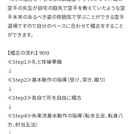
空手の先生が自宅の庭先で空手を教えていたような空
手本来のあるべき姿の雰囲気で学ぶことができる空手
道場ですので自分のペースに合わせて稽古をすること
ができます。
【稽古の流れ】 90分
≪Step1≫礼と体操準備
↓
≪Step2≫基本動作の指導（受け、突き、蹴り）
↓
≪Step3≫各自で形を自由に稽古
↓
≪Step4≫糸東流基本動作の指導（転歩五足、転身八
方、肘当五法）
↓