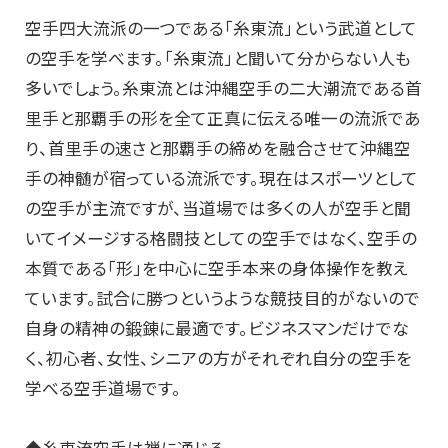
空手四大流派の一つである「糸東流」という武道として
の空手を学べます。「糸東流」と聞いて分からない人も
多いでしょう。糸東流とは沖縄空手の二大潮流である首
里手と那覇手の形を全て正真に伝える唯一の流派であ
り、首里手の速さと那覇手の締めを融合させて沖縄空
手の神髄が宿っている流派です。現在はスポーツとして
の空手が主流ですが、当道場では多くの人が空手と聞
いてイメージする格闘技としての空手ではなく、空手の
本質である「形」を中心に空手本来の身体操作を教え
ています。試合に勝つというような競技目的がないので
自身の精神の鍛錬に最適です。ビジネスマンだけでな
く、初心者、女性、シニアの方がそれぞれ自分の空手を
学べる空手道場です。