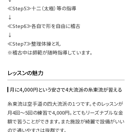
≪Step5≫十二（太極）等の指導
↓
≪Step6≫各自で形を自由に稽古
↓
≪Step7≫整理体操と礼
※稽古中は師範が随時指導しています。
レッスンの魅力
月に4,000円という安さで4大流派の糸東流が習える
糸東流は空手道の四大流派の１つです。そのレッスンが
月4回～5回の練習で4,000円。とてもリーズナブルな金
額で習うことができます。また施設が綺麗で設備がいい
ので通いやすさは抜群です。