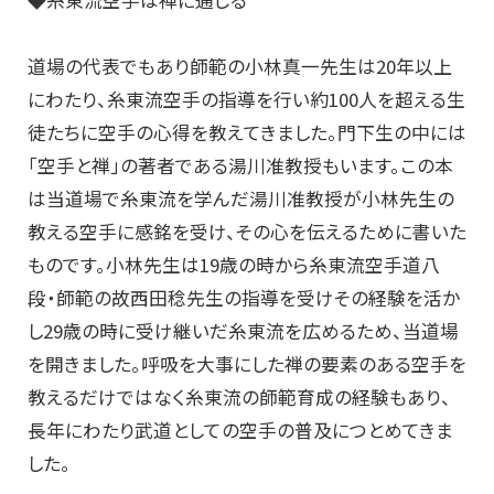
◆糸東流空手は禅に通じる
道場の代表でもあり師範の小林真一先生は20年以上
にわたり、糸東流空手の指導を行い約100人を超える生
徒たちに空手の心得を教えてきました。門下生の中には
「空手と禅」の著者である湯川准教授もいます。この本
は当道場で糸東流を学んだ湯川准教授が小林先生の
教える空手に感銘を受け、その心を伝えるために書いた
ものです。小林先生は19歳の時から糸東流空手道八
段・師範の故西田稔先生の指導を受けその経験を活か
し29歳の時に受け継いだ糸東流を広めるため、当道場
を開きました。呼吸を大事にした禅の要素のある空手を
教えるだけではなく糸東流の師範育成の経験もあり、
長年にわたり武道としての空手の普及につとめてきま
した。