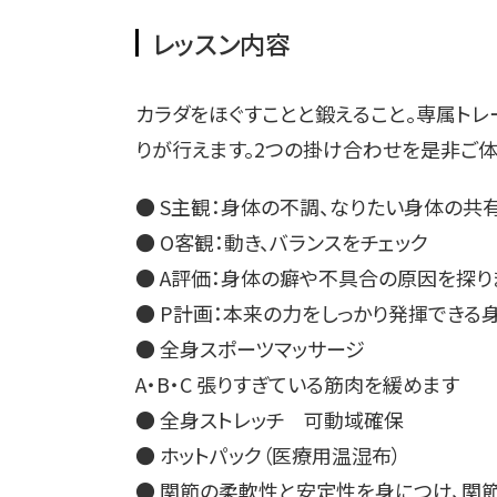
レッスン内容
カラダをほぐすことと鍛えること。専属ト
りが行えます。2つの掛け合わせを是非ご体
● S主観：身体の不調、なりたい身体の共
● O客観：動き、バランスをチェック
● A評価：身体の癖や不具合の原因を探り
● P計画：本来の力をしっかり発揮できる
● 全身スポーツマッサージ
A・B・C 張りすぎている筋肉を緩めます
● 全身ストレッチ 可動域確保
● ホットパック（医療用温湿布）
● 関節の柔軟性と安定性を身につけ、関