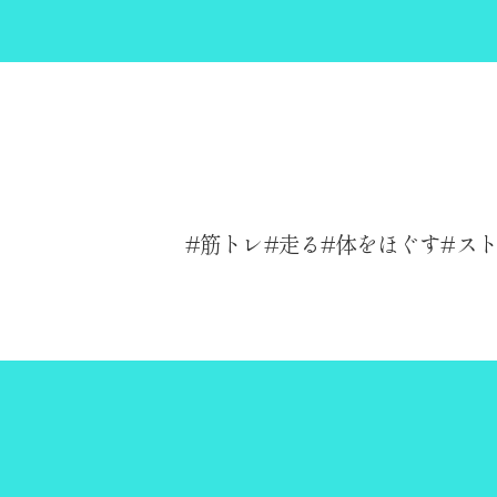
筋トレ
走る
体をほぐす
ス