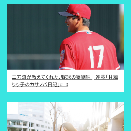
二刀流が教えてくれた、野球の醍醐味┃連載「甘糟
りり子のカサノバ日記」#10