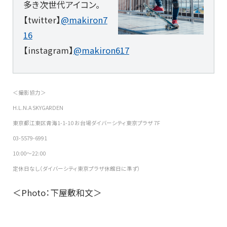
多き次世代アイコン。
【twitter】
@makiron7
16
【instagram】
@makiron617
＜撮影協力＞
H.L.N.A SKYGARDEN
東京都江東区青海1-1-10 お台場ダイバーシティ東京プラザ 7F
03-5579-6991
10:00〜22:00
定休日なし（ダイバーシティ東京プラザ休館日に準ず）
＜Photo：下屋敷和文＞