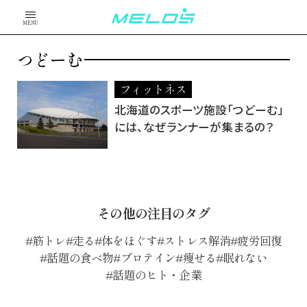
MENU
つどーむ
フィットネス
北海道のスポーツ施設「つどーむ」
には、なぜランナーが集まるの？
その他の注目のタグ
筋トレ
走る
体をほぐす
ストレス解消
疲労回復
話題の食べ物
プロテイン
痩せる
眠れない
話題のヒト・企業