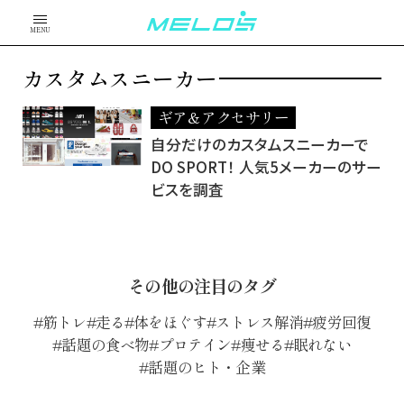
MENU
カスタムスニーカー
ギア＆アクセサリー
自分だけのカスタムスニーカーで
DO SPORT！ 人気5メーカーのサー
ビスを調査
その他の注目のタグ
筋トレ
走る
体をほぐす
ストレス解消
疲労回復
話題の食べ物
プロテイン
痩せる
眠れない
話題のヒト・企業