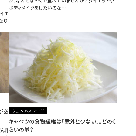
が、なんとな～くで食べていませんか？ ダイエットや
ボディメイクをしたいのな…
イエ
なり
があ
ウェルネスフード
キャベツの食物繊維は「意外と少ない」。どのく
らいの量？
が期