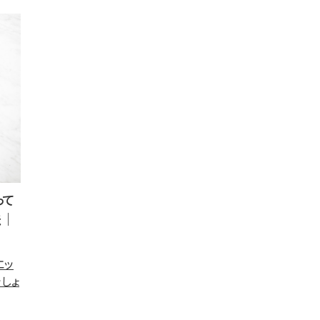
って
法｜
エッ
しょ