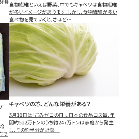
発酵食
食物繊維といえば野菜、中でもキャベツは食物繊維
が多いイメージがあります。しかし、食物繊維が多い
食べ物を見ていくと、さほど…
キャベツの芯、どんな栄養がある？
ツ
5月30日は「ごみゼロの日」。日本の食品ロス量、年
間約522万トンのうち約247万トンは家庭から発生
冷
し、その約半分が野菜…
方で