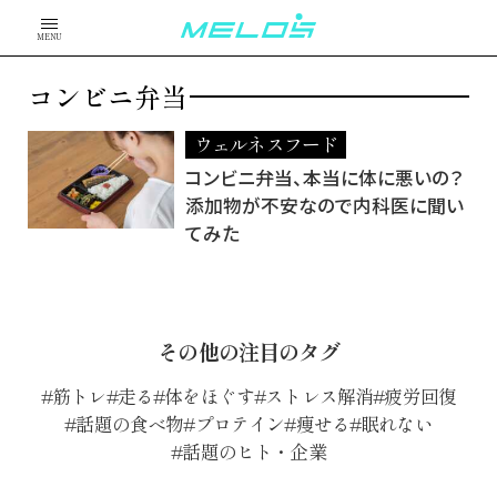
MENU
コンビニ弁当
ウェルネスフード
コンビニ弁当、本当に体に悪いの？
添加物が不安なので内科医に聞い
てみた
その他の注目のタグ
筋トレ
走る
体をほぐす
ストレス解消
疲労回復
話題の食べ物
プロテイン
痩せる
眠れない
話題のヒト・企業