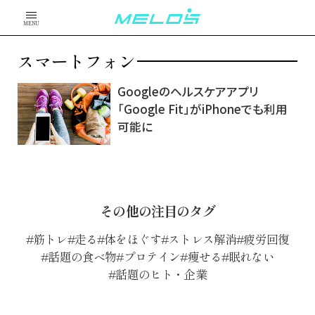
MENU
スマートフォン
Googleのヘルスケアアプリ
「Google Fit」がiPhoneでも利用
可能に
その他の注目のタグ
筋トレ
走る
体をほぐす
ストレス解消
疲労回復
話題の食べ物
プロテイン
痩せる
眠れない
話題のヒト・企業