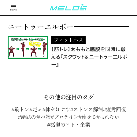
MENU
ニートゥーエルボー
フィットネス
【筋トレ】太ももと脇腹を同時に鍛
える『スクワット＆ニートゥーエルボ
ー』
その他の注目のタグ
筋トレ
走る
体をほぐす
ストレス解消
疲労回復
話題の食べ物
プロテイン
痩せる
眠れない
話題のヒト・企業