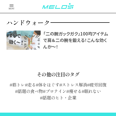
MENU
ハンドウォーク
「二の腕ガックガク」100均アイテム
で肩＆二の腕を鍛える！こんな効く
んか～！
その他の注目のタグ
筋トレ
走る
体をほぐす
ストレス解消
疲労回復
話題の食べ物
プロテイン
痩せる
眠れない
話題のヒト・企業