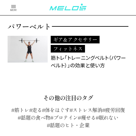
MENU
パワーベルト
ギア＆アクセサリー
フィットネス
筋トレ「トレーニングベルト（パワー
ベルト）」の効果と使い方
その他の注目のタグ
筋トレ
走る
体をほぐす
ストレス解消
疲労回復
話題の食べ物
プロテイン
痩せる
眠れない
話題のヒト・企業