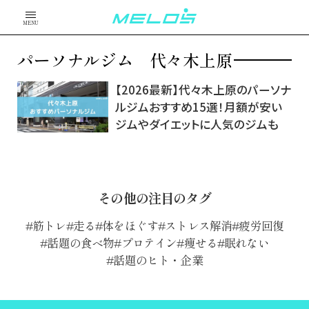
MENU
パーソナルジム 代々木上原
【2026最新】代々木上原のパーソナ
ルジムおすすめ15選！月額が安い
ジムやダイエットに人気のジムも
その他の注目のタグ
筋トレ
走る
体をほぐす
ストレス解消
疲労回復
話題の食べ物
プロテイン
痩せる
眠れない
話題のヒト・企業