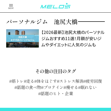
MENU
パーソナルジム 池尻大橋
【2026最新】池尻大橋のパーソナル
ジムおすすめ11選！月額が安いジ
ムやダイエットに人気のジムも
その他の注目のタグ
筋トレ
走る
体をほぐす
ストレス解消
疲労回復
話題の食べ物
プロテイン
痩せる
眠れない
話題のヒト・企業