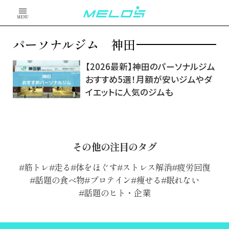
MENU
パーソナルジム 神田
【2026最新】神田のパーソナルジム
おすすめ5選！月額が安いジムやダ
イエットに人気のジムも
その他の注目のタグ
筋トレ
走る
体をほぐす
ストレス解消
疲労回復
話題の食べ物
プロテイン
痩せる
眠れない
話題のヒト・企業