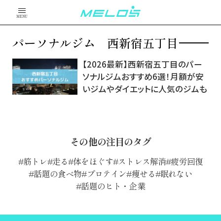
MENU
パーソナルジム 西新宿五丁目
【2026最新】西新宿五丁目のパー
ソナルジムおすすめ6選！月額が安
いジムやダイエットに人気のジムも
その他の注目のタグ
筋トレ
走る
体をほぐす
ストレス解消
疲労回復
話題の食べ物
プロテイン
痩せる
眠れない
話題のヒト・企業