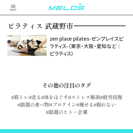
MENU
ピラティス 武蔵野市
zen place pilates-ゼンプレイスピ
ラティス-（東京・大阪・愛知など｜
ピラティス）
その他の注目のタグ
筋トレ
走る
体をほぐす
ストレス解消
疲労回復
話題の食べ物
プロテイン
痩せる
眠れない
話題のヒト・企業