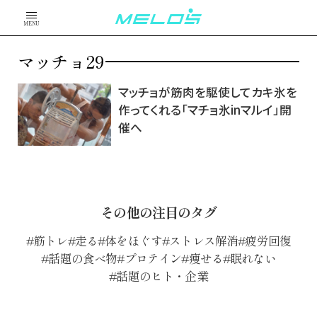
MENU
マッチョ29
マッチョが筋肉を駆使してカキ氷を
作ってくれる「マチョ氷inマルイ」開
催へ
その他の注目のタグ
筋トレ
走る
体をほぐす
ストレス解消
疲労回復
話題の食べ物
プロテイン
痩せる
眠れない
話題のヒト・企業