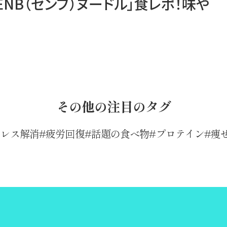
ENB（ゼンブ）ヌードル」食レポ！味や
その他の注目のタグ
トレス解消
疲労回復
話題の食べ物
プロテイン
痩