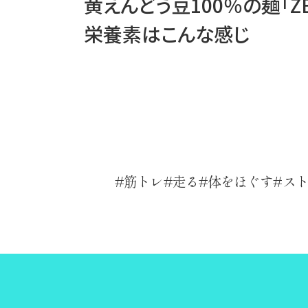
黄えんどう豆100％の麺「Z
栄養素はこんな感じ
筋トレ
走る
体をほぐす
ス