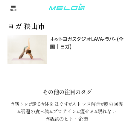
MENU
ヨガ 狭山市
ホットヨガスタジオLAVA-ラバ- (全
国｜ヨガ)
その他の注目のタグ
筋トレ
走る
体をほぐす
ストレス解消
疲労回復
話題の食べ物
プロテイン
痩せる
眠れない
話題のヒト・企業