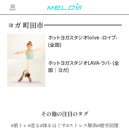
MENU
ヨガ 町田市
ホットヨガスタジオloIve -ロイブ-
(全国)
ホットヨガスタジオLAVA-ラバ- (全
国｜ヨガ)
その他の注目のタグ
筋トレ
走る
体をほぐす
ストレス解消
疲労回復