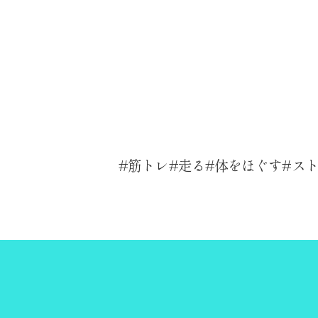
筋トレ
走る
体をほぐす
ス