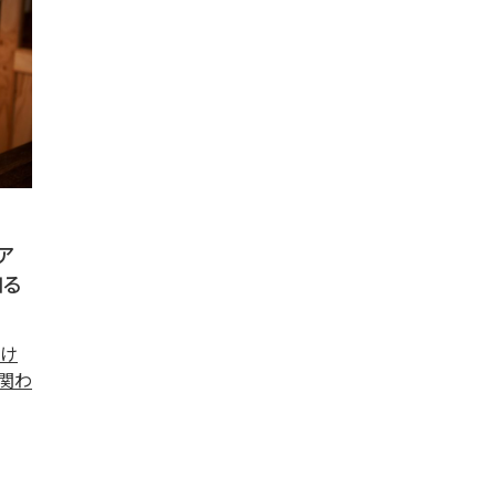
ア
知る
駆け
関わ