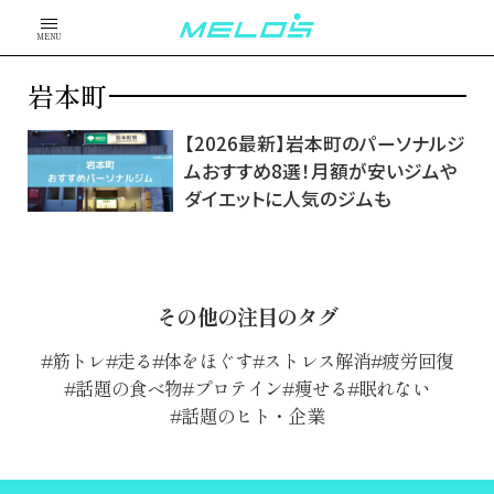
MENU
岩本町
【2026最新】岩本町のパーソナルジ
ムおすすめ8選！月額が安いジムや
ダイエットに人気のジムも
その他の注目のタグ
筋トレ
走る
体をほぐす
ストレス解消
疲労回復
話題の食べ物
プロテイン
痩せる
眠れない
話題のヒト・企業