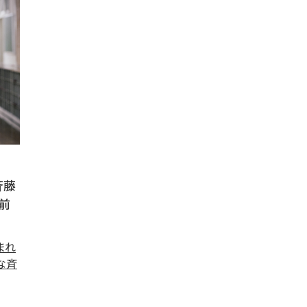
斉藤
前
まれ
な斉