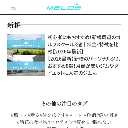
MENU
新橋
初心者にもおすすめ！新橋周辺のゴ
ルフスクール3選｜料金・特徴を比
較【2026年最新】
【2026最新】新橋のパーソナルジム
おすすめ8選！月額が安いジムやダ
イエットに人気のジムも
その他の注目のタグ
筋トレ
走る
体をほぐす
ストレス解消
疲労回復
話題の食べ物
プロテイン
痩せる
眠れない