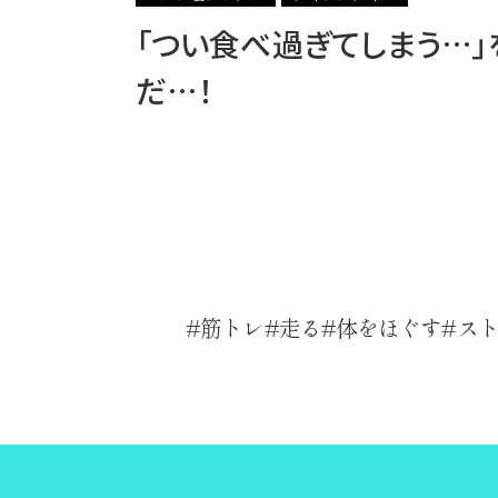
「つい食べ過ぎてしまう…」
だ…！
筋トレ
走る
体をほぐす
ス