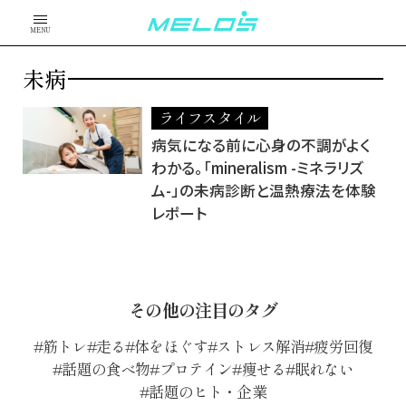
MENU
未病
ライフスタイル
病気になる前に心身の不調がよく
わかる。「mineralism -ミネラリズ
ム-」の未病診断と温熱療法を体験
レポート
その他の注目のタグ
筋トレ
走る
体をほぐす
ストレス解消
疲労回復
話題の食べ物
プロテイン
痩せる
眠れない
話題のヒト・企業